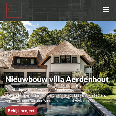
Nieuwbouw villa Aerdenhout
Een statige villa in Aerdenhout, opnieuw vormgegeven in
vloeiende lijnen. Naar ontwerp van Heiko Hulsker Architecten,
verbouwd door Van der Windt en met maatwerk van Boreas.
Bekijk project