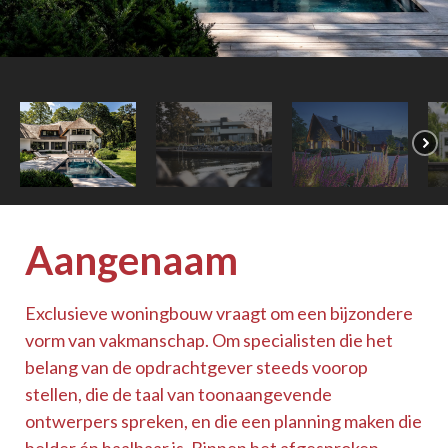
Aangenaam
Exclusieve woningbouw vraagt om een bijzondere
vorm van vakmanschap. Om specialisten die het
belang van de opdrachtgever steeds voorop
stellen, die de taal van toonaangevende
ontwerpers spreken, en die een planning maken die
helder én haalbaar is. Binnen het afgesproken