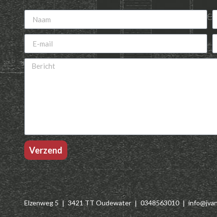
Verzend
Elzenweg 5
3421 TT Oudewater
0348563010
info@jva
|
|
|