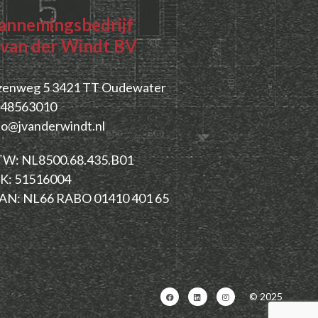
annemingsbedrijf
. van der Windt BV
zenweg 5
3421 TT Oudewater
48563010
fo@jvanderwindt.nl
W: NL8500.68.435.B01
K: 51516004
AN: NL66 RABO 01410 401 65
© 2025