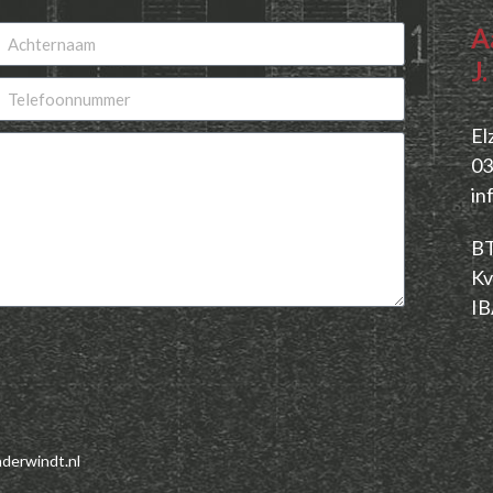
A
J
El
03
in
BT
Kv
IB
nderwindt.nl