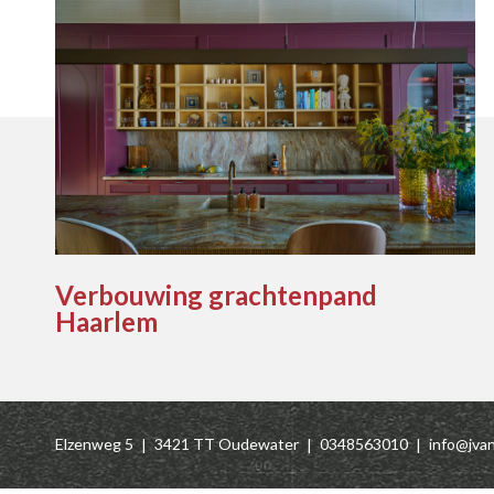
Verbouwing grachtenpand
Haarlem
Elzenweg 5
3421 TT Oudewater
0348563010
info@jva
|
|
|