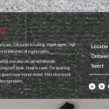
um
cum. De basis is rustig, ingetogen, , rijk
Locatie
 in kleuren of materialen.
Ontwer
arbij worden de verschillende
Soort
assief blok, staal is rank. De sparing
it goed naar voren komt. Het stucwerk
alen spreken.